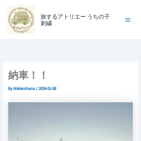
内
容
旅するアトリエー うちの子
刺繍
を
ス
キ
ッ
プ
納車！！
By
Atelierohana
/
2026-01-08