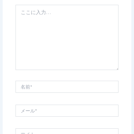
こ
こ
に
入
力…
名
前
*
メ
ー
ル
*
サ